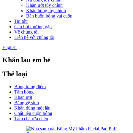
Khăn ướt tùy chỉnh
Khăn bông tùy chỉnh
Bán buôn bông vải cuộn
Tin tức
Câu hỏi thường gặp
Về chúng tôi
Liên hệ với chúng tôi
English
Khăn lau em bé
Thể loại
Bông trang điểm
Tăm bông
Khăn ướt
Băng vệ sinh
Khăn dùng một lần
Chất liệu cuộn bông
Tấm chà rửa chén