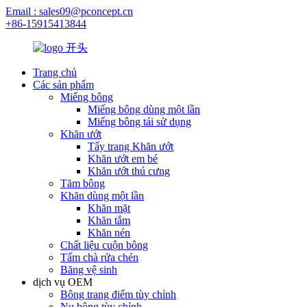
Email : sales09@pconcept.cn
+86-15915413844
Trang chủ
Các sản phẩm
Miếng bông
Miếng bông dùng một lần
Miếng bông tái sử dụng
Khăn ướt
Tẩy trang Khăn ướt
Khăn ướt em bé
Khăn ướt thú cưng
Tăm bông
Khăn dùng một lần
Khăn mặt
Khăn tắm
Khăn nén
Chất liệu cuộn bông
Tấm chà rửa chén
Băng vệ sinh
dịch vụ OEM
Bông trang điểm tùy chỉnh
Nụ bông tùy chỉnh