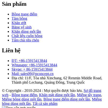
Sản phẩm
Bông trang điểm
Tăm bông
Khăn ướt
Băng vệ sinh
Khăn dùng một lần
Chất liệu cuộn bông
Tấm chà rửa chén
Liên hệ
ĐT: +86-15915413844
Whtasapp: +86-15915413844
Skype: + 86-15915413844
Mail: sales09@pconcept.cn
Địa chỉ: 11/F, Tòa nhà Xinchang, 62 Renmin Middle Road,
Thành phố Lechang, Quảng Đông, Trung Quốc
© Copyright - 2010-2024 : Mọi quyền được bảo lưu.
Sơ đồ trang
web
-
Bông trang điểm
,
Khăn mặt dùng một lần
,
Miếng tẩy trang
,
Miếng bông dùng một lần
,
Bông trang điểm dùng một lần
,
Miếng
bông dùng một lần
,
Tất cả sản phẩm