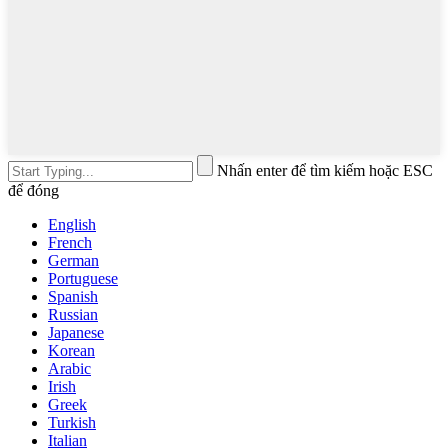
Nhấn enter để tìm kiếm hoặc ESC
để đóng
English
French
German
Portuguese
Spanish
Russian
Japanese
Korean
Arabic
Irish
Greek
Turkish
Italian