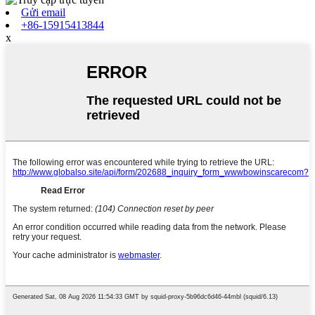
Gửi email
+86-15915413844
x